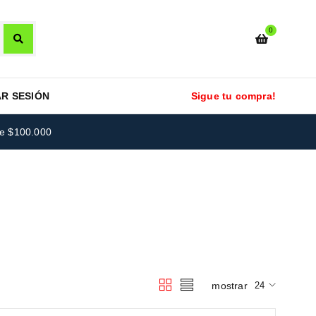
0
AR SESIÓN
Sigue tu compra!
re $100.000
mostrar
24