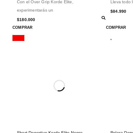
Con el Over Grip Korde Elite,
Lleva todo 
experimentarás un
$
84.990
$
180.000
COMPRAR
COMPRAR
Short Deportivo Korde Elite Negro
Polera Depo