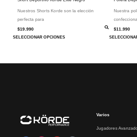
Nuestros Shorts Korde son la elección
Nuestra pol
perfecta para
confeccion
$
19.990
$
11.990
SELECCIONAR OPCIONES
SELECCIONA
Varios
Jugadores Avanzad