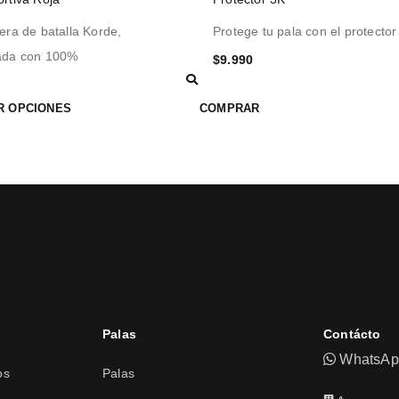
era de batalla Korde,
Protege tu pala con el protecto
ada con 100%
$
9.990
R OPCIONES
COMPRAR
Palas
Contácto
WhatsApp
os
Palas