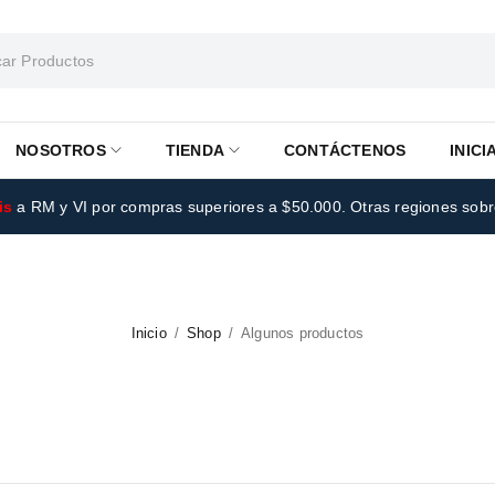
NOSOTROS
TIENDA
CONTÁCTENOS
INICI
is
a RM y VI por compras superiores a $50.000. Otras regiones sob
Inicio
/
Shop
/
Algunos productos