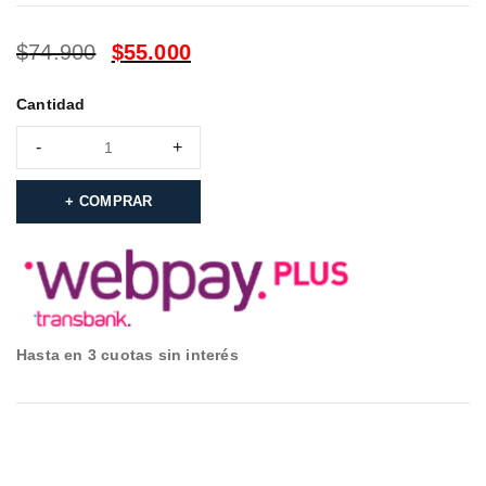
$
74.900
$
55.000
LA OFERTA TERMINA EN:
Cantidad
COMPRAR
Hasta en 3 cuotas sin interés