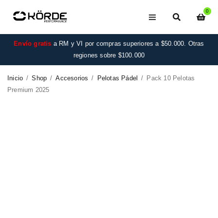
0
Envío gratis
a RM y VI por compras superiores a $50.000. Otras
regiones sobre $100.000
Inicio
/
Shop
/
Accesorios
/
Pelotas Pádel
/
Pack 10 Pelotas
Premium 2025
¡OFERTA IMPERDIBLE!