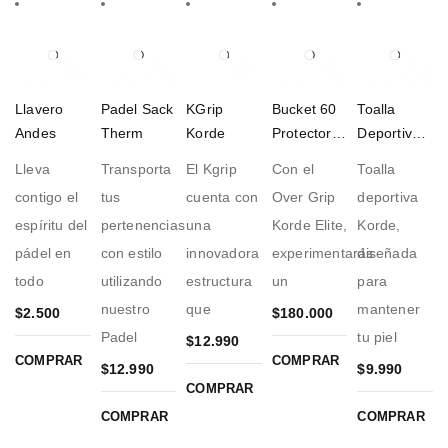
Llavero
Padel Sack
KGrip
Bucket 60
Toalla
Andes
Therm
Korde
Protectores
Deportiva
OverGrips
Palo Rosa
Lleva
Transporta
El Kgrip
Con el
Toalla
Elite
contigo el
tus
cuenta con
Over Grip
deportiva
espíritu del
pertenencias
una
Korde Elite,
Korde,
pádel en
con estilo
innovadora
experimentarás
diseñada
todo
utilizando
estructura
un
para
nuestro
que
mantener
$
2.500
$
180.000
Padel
tu piel
$
12.990
COMPRAR
COMPRAR
$
12.990
$
9.990
COMPRAR
COMPRAR
COMPRAR