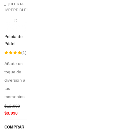
¡OFERTA
IMPERDIBLE!
Pelota de
Pádel
Gigante
(1)
Valorado
Añade un
con
toque de
5.00
de
diversión a
5
tus
momentos
$
12.990
$
9.990
COMPRAR