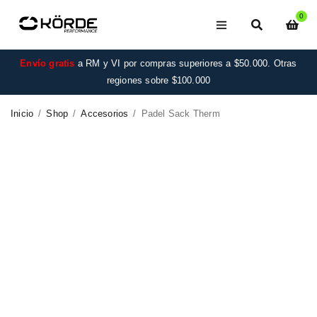
0
Envío gratis
a RM y VI por compras superiores a $50.000. Otras
regiones sobre $100.000
Inicio
/
Shop
/
Accesorios
/
Padel Sack Therm