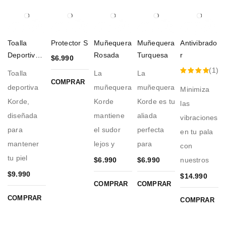
Toalla
Protector S
Muñequera
Muñequera
Antivibrado
Deportiva
Rosada
Turquesa
r
$
6.990
Palo Rosa
(1)
Toalla
La
La
COMPRAR
Valorado
deportiva
muñequera
muñequera
Minimiza
con
Korde,
Korde
Korde es tu
las
5.00
de
diseñada
mantiene
aliada
vibraciones
5
para
el sudor
perfecta
en tu pala
mantener
lejos y
para
con
tu piel
$
6.990
$
6.990
nuestros
$
9.990
$
14.990
COMPRAR
COMPRAR
COMPRAR
COMPRAR