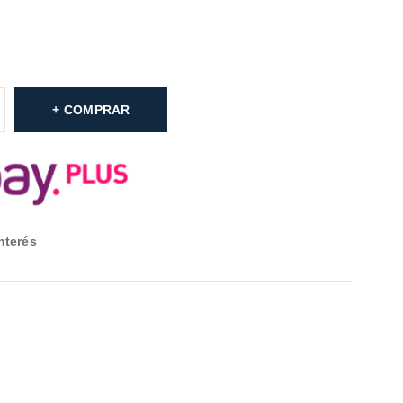
COMPRAR
nterés