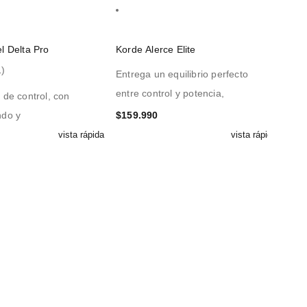
l Delta Pro
Korde Alerce Elite
1)
Entrega un equilibrio perfecto
entre control y potencia,
 de control, con
ndo y
$
159.990
vista rápida
vista rápida