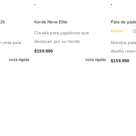
 2k
Korde Neve Elite
Pala de páde
(
Creada para jugadores que
Valorado
destacan por su mente
n esta pala
Nuestra pala
con
5.00
$
159.990
diseño redo
de 5
vista rápida
vista rápida
$
159.990