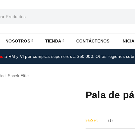
NOSOTROS
TIENDA
CONTÁCTENOS
INICI
is
a RM y VI por compras superiores a $50.000. Otras regiones sob
ádel Sobek Elite
Pala de pá
(1)
Valorado
1