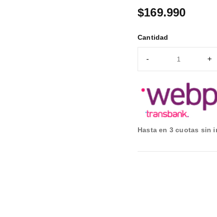
con
5.00
$
169.990
de 5 en
base a
Cantidad
valoración
de un
cliente
Hasta en 3 cuotas sin i