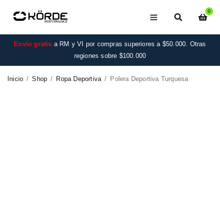
0
Envío gratis
a RM y VI por compras superiores a $50.000. Otras
regiones sobre $100.000
Inicio
/
Shop
/
Ropa Deportiva
/
Polera Deportiva Turquesa