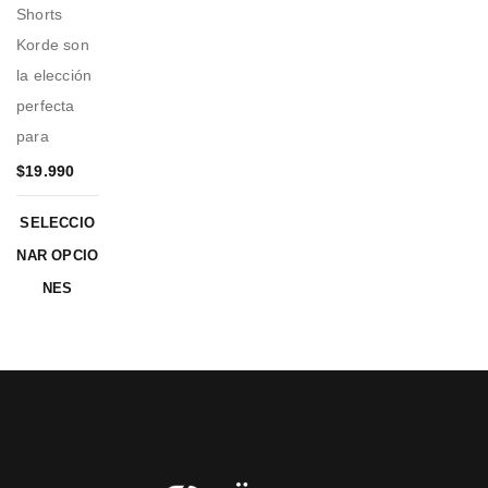
Shorts
Korde son
la elección
perfecta
para
$
19.990
SELECCIO
NAR OPCIO
NES