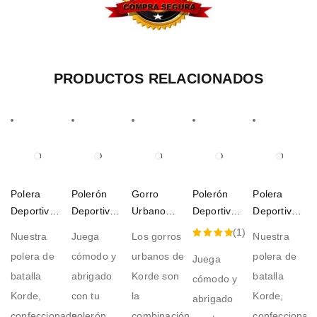
PRODUCTOS RELACIONADOS
Polera
Polerón
Gorro
Polerón
Polera
Deportiva
Deportivo
Urbano
Deportivo
Deportiva
Negra
Korde Azul
Black
Korde
Roja
(1)
Nuestra
Juega
Los gorros
Nuestra
Petroleo
Negro
Valorado
polera de
cómodo y
urbanos de
polera de
Juega
con
batalla
abrigado
Korde son
batalla
cómodo y
5.00
de
Korde,
con tu
la
Korde,
abrigado
5
confeccionada
polerón
combinación
confeccionad