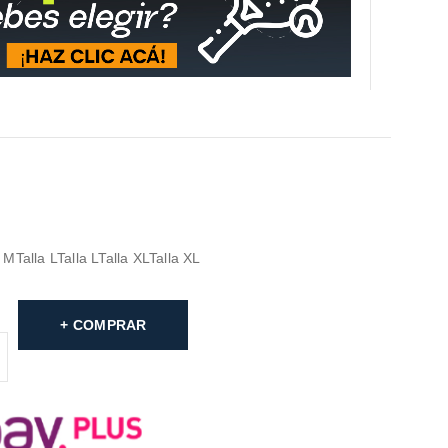
a M
Talla L
Talla L
Talla XL
Talla XL
COMPRAR