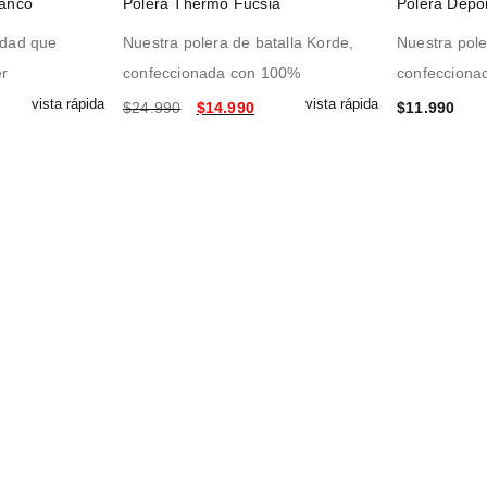
lanco
Polera Thermo Fucsia
Polera Depo
idad que
Nuestra polera de batalla Korde,
Nuestra pole
er
confeccionada con 100%
confecciona
vista rápida
vista rápida
$
24.990
$
14.990
$
11.990