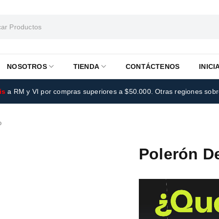
NOSOTROS
TIENDA
CONTÁCTENOS
INICI
is
a RM y VI por compras superiores a $50.000. Otras regiones sob
o
Polerón D