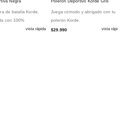
rtiva Negra
Polerón Deportivo Korde Gris
ra de batalla Korde,
Juega cómodo y abrigado con tu
da con 100%
polerón Korde.
vista rápida
vista rápida
$
29.990