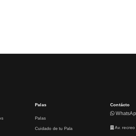
Palas
Contácto
WhatsApp
os
Palas
Av. recreo
Cuidado de tu Pala