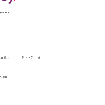
nterés
rantías
Size Chart
idir.