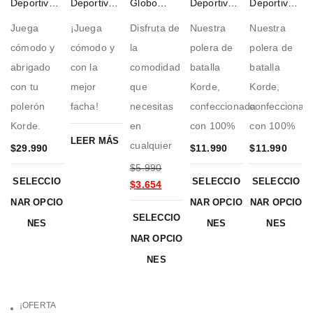
Deportivo
Deportivo
Globo
Deportiva
Deportiva
Korde Gris
Korde
Lovers
Roja
Negra
Juega
¡Juega
Disfruta de
Nuestra
Nuestra
Black
cómodo y
cómodo y
la
polera de
polera de
abrigado
con la
comodidad
batalla
batalla
con tu
mejor
que
Korde,
Korde,
polerón
facha!
necesitas
confeccionada
confeccionad
Korde.
en
con 100%
con 100%
LEER MÁS
cualquier
$
29.990
$
11.990
$
11.990
$
5.990
SELECCIO
SELECCIO
SELECCIO
$
3.654
NAR OPCIO
NAR OPCIO
NAR OPCIO
SELECCIO
NES
NES
NES
NAR OPCIO
NES
¡OFERTA