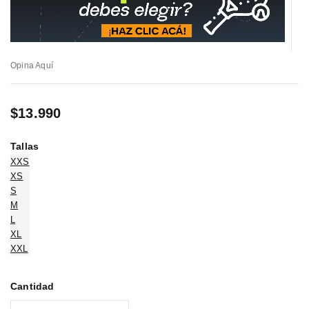
Opina Aquí
$
13.990
Tallas
XXS
XS
S
M
L
XL
XXL
Cantidad