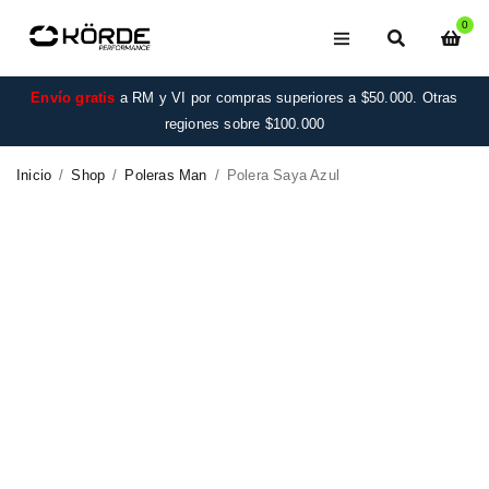
0
Envío gratis
a RM y VI por compras superiores a $50.000. Otras
regiones sobre $100.000
Inicio
/
Shop
/
Poleras Man
/
Polera Saya Azul